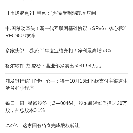
【市场聚焦?】黑色：‘热’卷受到弱现实压制
中.国移动牵头！新一代互联网基础协议（SRv6）核心标准
RFC9800发布
多家头部—券;商半年度业绩亮相！净利最高增58%
格尔软件‘龙’虎榜：营业部净卖出5031.94万元
浦发银行信‘用’卡中心—：将于10月15日下线支付宝渠道生
活号和小程序
每日一词 | 星徽股份（,3—00464）股东谢晓华质押1420万
股，占总股本3.1%
2‘2’亿！这家国有药商完成股权转让