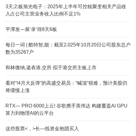
3天;2;板旭光电子：2025年上半年可控核聚变相关产品收
入占公司主营业务收入比例不足1%
平潭发—展‘录’得8天6板
每日一词 | 酷特智,能：截至2.025年10月20日公司股东总户
数为35267户
和林微纳,递表港.交所 拟于港交所主板上市
看对“!4月大反弹”的高盛交易员：“喊顶”很难，预计美股仍
将缓慢上涨
RTX— PRO 6000上云! 谷歌携手英伟达 构建覆盖AI GPU
算力到物理AI的云平台
这些股票<，>长—线资金抱团买入