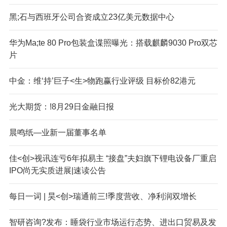
黑;石与西班牙公司合资成立23亿美元数据中心
华为Ma;te 80 Pro包装盒谍照曝光：搭载麒麟9030 Pro双芯
片
中金：维‘持’巨子<生>物跑赢行业评级 目标价82港元
光大期货：!8月29日金融日报
晨鸣纸—业新一届董事名单
佳<创>视讯连亏6年拟易主 “接盘”夫妇旗下锂电设备厂重启
IPO尚无实质进展|速读公告
每日一词 | 昊<创>瑞通前三!季度营收、净利润双增长
智研咨询?发布：睡袋行业市场运行态势、进出口贸易及发