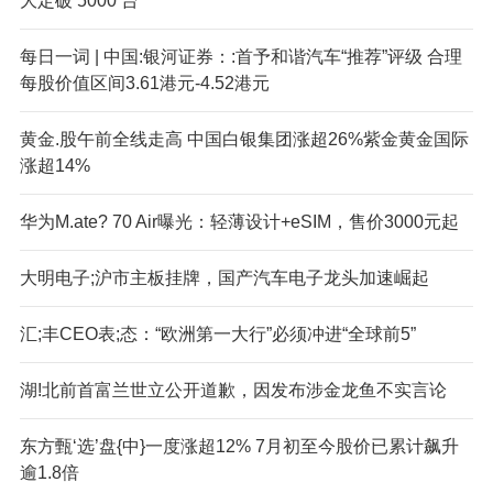
大定破 5000 台
每日一词 | 中国:银河证券：:首予和谐汽车“推荐”评级 合理
每股价值区间3.61港元-4.52港元
黄金.股午前全线走高 中国白银集团涨超26%紫金黄金国际
涨超14%
华为M.ate? 70 Air曝光：轻薄设计+eSIM，售价3000元起
大明电子;沪市主板挂牌，国产汽车电子龙头加速崛起
汇;丰CEO表;态：“欧洲第一大行”必须冲进“全球前5”
湖!北前首富兰世立公开道歉，因发布涉金龙鱼不实言论
东方甄‘选’盘{中}一度涨超12% 7月初至今股价已累计飙升
逾1.8倍