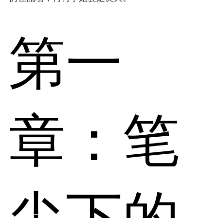
第一
章：笔
尖下的