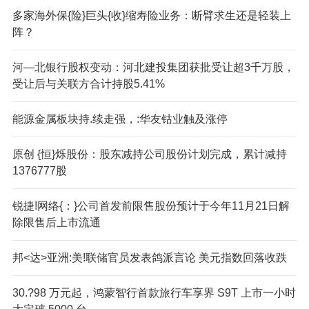
多家海外保{险}巨头{收}缩寿险业务：断臂求生还是轻装上
阵？
河—北银行股权变动：河北建投集团获批受让超3千万股，
受让后与关联方合计持股5.41%
能源金属板块持.续走强，:华友钴业触及涨停
原创 {恒}烁股份：股东减持公司股份计划完成，累计减持
1376777股
锐捷!网络{：}公司首发前限售股份预计于今年11月21日解
除限售后上市流通
邦<达>亚洲:美!联储官员发表鸽派言论 美元指数回落收跌
30.?98 万元起，鸿蒙智行首款旅行车享界 S9T 上市一小时