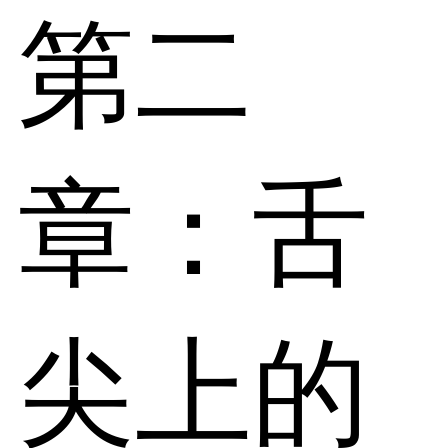
第二
章：舌
尖上的