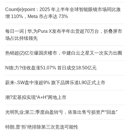
Count{e}rpoint：2025 年上半年全球智能眼镜市场同比激
增 110%，Meta 市占率达 73%
每日一词 | 华,为Pura X发布半年出货超70万台，折叠屏市
场占比持续领先
热销超{2}亿引爆国庆楼市，中建白云之星又一次实力出圈
N德;力?佳收盘涨51.07% 首日成交18.50亿元
蔚来-.SW盘中涨超9% 旗下品牌乐道L90正式上市
潮?宏基拟实现“A+H”两地上市
光明乳业;第三;季度由盈转亏，依靠出售亏损资产“回血”
特朗,普‘拒’绝排除第三次竞选可能性