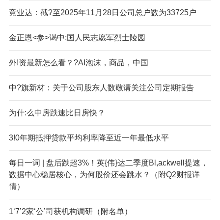
竞业达：截?至2025年11月28日公司总户数为33725户
金正恩<参>谒中;国人民志愿军烈士陵园
外!资最新怎么看？?AI泡沫，商品，中国
中?旗新材：关于公司股东人数敬请关注公司定期报告
为什:么中房跌速比日房快？
3!0年期抵押贷款平均利率降至近一年最低水平
每日一词 | 盘后跌超3%！英{伟}达二季度Bl,ackwell提速，
数据中心稳居核心，为何股价还会跳水？（附Q2财报详
情）
1‘7’2家‘公’司获机构调研（附名单）