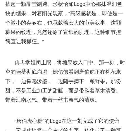
拈起一颗晶莹剔透、形状恰如Logo中心那抹温润色
块的糖果，对着阳光观察，“高级感就是，即使是一
个微小的存🔥在，也承载着宏大的审美叙事。这颗
糖果的纹理，竟然还原了宣纸的肌理，这种细节控
简直让我抓狂。”
冉冉学姐闭上眼，将糖果放入口中。那一刻，时
空的墙壁彻底崩塌。她仿佛看到唐伯虎正在桃花庵
下，一边挥毫泼墨，一边随手摘下一颗野果。那份
甜，不是工业加工的甜腻，而是带📝着草木清香、
带着江南水气、带着一丝书卷气的清爽。
“唐伯虎心糖”的Logo在这一刻完成了它的使命
——它成功地将一个古老的名字，转化成了一种可