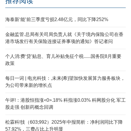
推荐阅读
海泰新‘能’前三季度亏损2.48亿元，同比下降252%
金融监管.总局有关司局负责人就《关于境内保险公司在香
港市场发行有关保险连接证券事项的通知》答记者问
个人消:费‘贷’贴息、育儿补贴免征个税......国务院8月重要
政策
每日一词 | 电光科技：,未来{希}望加快发展算力服务板块，
为公司带来新的增长点
午评!：港股恒指涨<0>.18% 科指涨0.03% 科网股分化 军工
股走强 创新药概念回调
松霖科!技（603;992）2025年中报简析：净利润同比下降
57.92%，三费占比上升明显