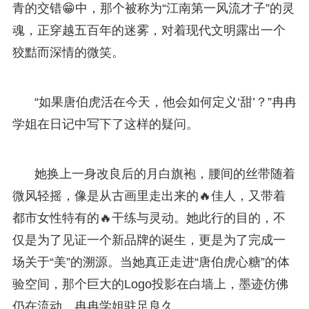
青的交错😁中，那个被称为“江南第一风流才子”的灵
魂，正穿越五百年的迷雾，对着现代文明露出一个
狡黠而深情的微笑。
“如果唐伯虎活在今天，他会如何定义‘甜’？”冉冉
学姐在日记中写下了这样的疑问。
她换上一身改良后的月白旗袍，腰间的丝带随着
微风轻摇，像是从古画里走出来的🔥佳人，又带着
都市女性特有的🔥干练与灵动。她此行的目的，不
仅是为了见证一个新品牌的诞生，更是为了完成一
场关于“美”的溯源。当她真正走进“唐伯虎心糖”的体
验空间，那个巨大的Logo投影在白墙上，墨迹仿佛
仍在流动，冉冉学姐驻足良久。