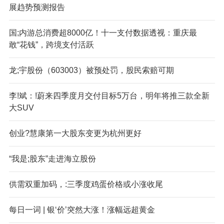
展趋势预测报告
国;内游总消费超8000亿！十一支付数据透视：重庆最
敢“花钱”，跨境支付活跃
龙;宇股份（603003）被预处罚，股民索赔可期
李!斌：!蔚来四季度月交付目标5万台，明年将推三款全新
大SUV
创业?慧康第一大股东变更为杭州更好
“我是;股东”走进海立股份
供需双重加码，:三季度鸡蛋价格或小涨收尾
每日一词 | 银‘价’突然大涨！涨幅远超黄金