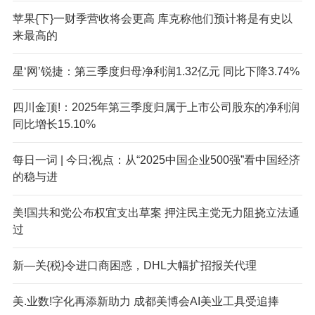
苹果{下}一财季营收将会更高 库克称他们预计将是有史以
来最高的
星‘网’锐捷：第三季度归母净利润1.32亿元 同比下降3.74%
四川金顶!：2025年第三季度归属于上市公司股东的净利润
同比增长15.10%
每日一词 | 今日;视点：从“2025中国企业500强”看中国经济
的稳与进
美!国共和党公布权宜支出草案 押注民主党无力阻挠立法通
过
新—关{税}令进口商困惑，DHL大幅扩招报关代理
美.业数!字化再添新助力 成都美博会AI美业工具受追捧