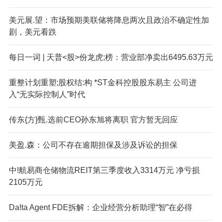
美元展.望：市场预期美联储将降息两次且政治不确定性加
剧，美元看跌
每日一词 | 天普<股>份龙虎;榜：营业部净卖出6495.63万元
重整计划重塑;股权结:构 *ST金科控股股东易主 公司进
入“无实际控制人”时代
传东{方}甄.选前CEO孙东旭将离职 官方暂无回应
美盈.森：公司不存在逾期担保及涉及诉讼的担保
中!航易商仓储物流REIT第三季度收入3314万元 净亏损
2105万元
Da!ta Agent FDE拆解：企业经营分析助理“智”在必得