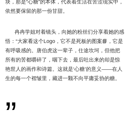
块，那是“心糖”的本体，代表着生活在苦涩现实中，
依然要保留的那一份甘甜。
冉冉学姐对着镜头，向她的粉丝们分享着她的感
悟：“大家看这个Logo，它不是死板的图案📘，它是
有呼吸感的。唐伯虎这一辈子，仕途坎坷，但他把
所有的苦都嚼碎了，咽下去，最后吐出来的却是惊
艳世人的画作和诗篇。这就是‘心糖’的意义——在人
生的每一个褶皱里，藏进一颗不向平庸妥协的糖。
”