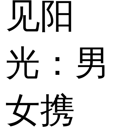
见阳
光：男
女携