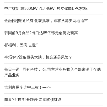
中广核新;疆360MWh/1.44GWh独立储能EPC招标
金融{壹}账通私有,化获批准，即将从港美两地退市
韩国前9月食品?出口达85亿韩元创历史新高
祁福利，因病,去世‘’
半;导体?设备巨头大跌，机会还是风险？
每日一词 | 同有科技：;公.司主营业务收入全部来源于存储
产品业务
吉利商用车连中三标！—<>
闻泰‘科’技.打开跌停 闻泰转债红盘