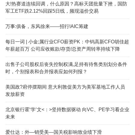
大!热赛道连续回调，什么原因？高标天团批量下挫，国防
军工ETF跌2.12%回踩5日线，频现溢价交易
万事:俱备，东风徐来——招行!AIC筹建
每日一词 | 小金;属行业CFO薪资PK：中钨高新CFO胡佳超
年薪超百万 公司应收账款/存货/总资产周转率持续下降
出售子公司股权后丧失控制权满,足持有待售类别划分条件
时，个别报表和合并报表应如何列报？
美国政?府停摆期间 意大利敦促美方为美军基地工作人员
发放薪资
北京银行霍‘学’文<：>坚持数据驱动 向VC、PE学习看企业
未来
爱仕达：外—销受美—国关税影响致业绩下滑