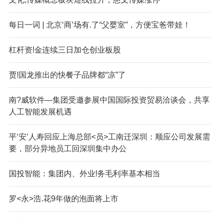
每日一词 | 北京‘商’场有.了“父婴室”，方便宝爸带娃！
杠杆资!金连续三日加仓创业板股
贾!国龙推出的快餐子品牌都“凉”了
南?威软件—集团受邀参展中国国际投资贸易洽谈会，共享
人工智能发展机遇
平‘安’人寿回应上海总部<员>工南迁深圳：顺应公司发展需
要，部分异地员工回深圳集中办公
国投智能：集团内、外业!务毛利率基本相当
罗<永>浩.花9年做的泡面将上市