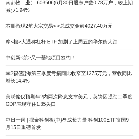
南都物—业(—603506)6月30日股东户数0.78万户，较上期
减少1.94%
芯朋微现2笔大宗交易< >总成交金额4027.40万元
摩<根>大通称杠杆 ETF 加剧了上周五的华尔街大跌
中创新<航>又一基地项目签约！
幸?福{蓝}海第三季度亏损同比收窄至1275万元，营收同比
增长14.4%
美联储仅预期年?内两次降息支撑美元，英镑因强劲二季度
GDP表现守住1.35关口
每日一词 | 掘金科创板{中}盘成长力量 科创100ETF富国9
月15日重磅首发