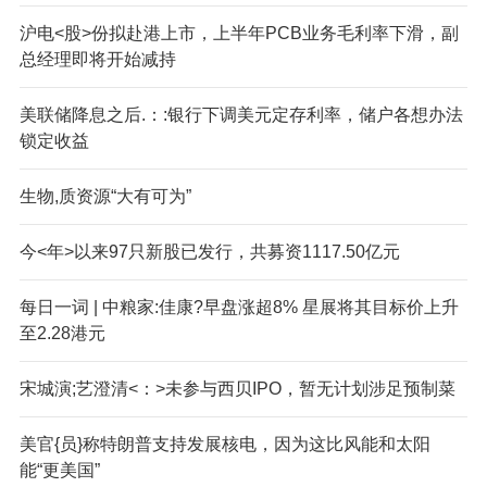
沪电<股>份拟赴港上市，上半年PCB业务毛利率下滑，副
总经理即将开始减持
美联储降息之后.：:银行下调美元定存利率，储户各想办法
锁定收益
生物,质资源“大有可为”
今<年>以来97只新股已发行，共募资1117.50亿元
每日一词 | 中粮家:佳康?早盘涨超8% 星展将其目标价上升
至2.28港元
宋城演;艺澄清<：>未参与西贝IPO，暂无计划涉足预制菜
美官{员}称特朗普支持发展核电，因为这比风能和太阳
能“更美国”