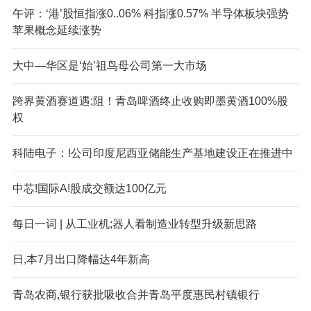
午评：‘港’股恒指涨0..06% 科指涨0.57% 半导体板块强势
苹果概念延续涨势
大中—华区是‘始’祖鸟母公司第一大市场
跨界黄酒赛道遇;阻！青岛啤酒终止收购即墨黄酒100%股
权
科陆电子：!公司印度尼西亚储能生产基地建设正在推进中
中芯!国际A!股成交额达100亿元
每日一词 | 从工业机;器人看制造业转型升级新思路
日,本7月出口降幅达4年新高
青岛农商,银行获批吸收合并青岛平度惠民村镇银行