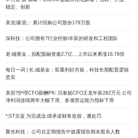
稳定、创新
美克!家居;：累计回购公司股份179万股
深科技：公司拥有?行业经验!丰富的研发和工程团队
老.铺黄金，拟配股融资逾2;7亿，上市以来累涨16.78倍
每日一词 | 长,城基金：双重利好共振，科技长期配置逻辑
坚实
美容?护理CFO薪酬PK: 贝泰妮CFO王龙年薪282万元 公司
净利润连续两年大幅下滑、多项营运能力指标下滑
*;ST京蓝 为完成业,绩承诺财务造假，遭处罚
聚光科技：.公司在定期报告中披露报告期末股东人数