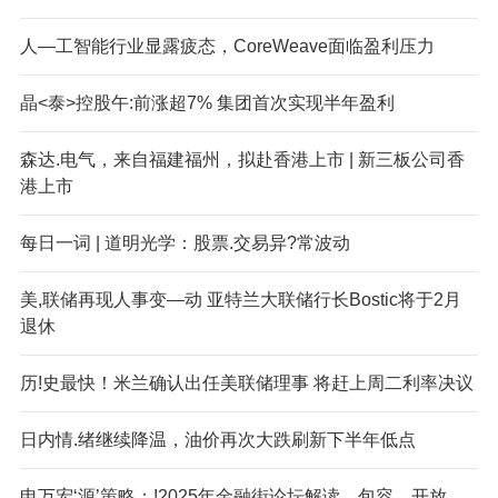
人—工智能行业显露疲态，CoreWeave面临盈利压力
晶<泰>控股午:前涨超7% 集团首次实现半年盈利
森达.电气，来自福建福州，拟赴香港上市 | 新三板公司香
港上市
每日一词 | 道明光学：股票.交易异?常波动
美,联储再现人事变—动 亚特兰大联储行长Bostic将于2月
退休
历!史最快！米兰确认出任美联储理事 将赶上周二利率决议
日内情.绪继续降温，油价再次大跌刷新下半年低点
申万宏‘源’策略：!2025年金融街论坛解读，包容、开放、