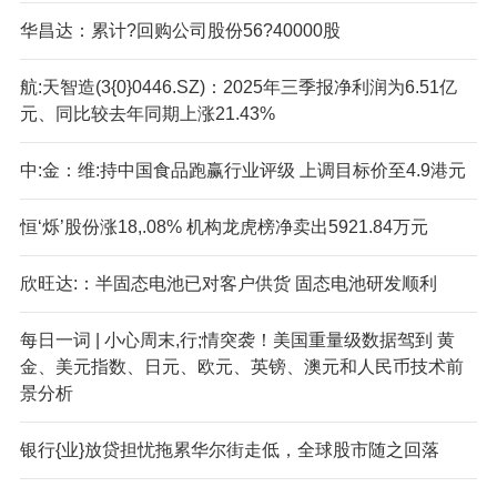
华昌达：累计?回购公司股份56?40000股
航:天智造(3{0}0446.SZ)：2025年三季报净利润为6.51亿
元、同比较去年同期上涨21.43%
中:金：维:持中国食品跑赢行业评级 上调目标价至4.9港元
恒‘烁’股份涨18,.08% 机构龙虎榜净卖出5921.84万元
欣旺达:：半固态电池已对客户供货 固态电池研发顺利
每日一词 | 小心周末,行;情突袭！美国重量级数据驾到 黄
金、美元指数、日元、欧元、英镑、澳元和人民币技术前
景分析
银行{业}放贷担忧拖累华尔街走低，全球股市随之回落