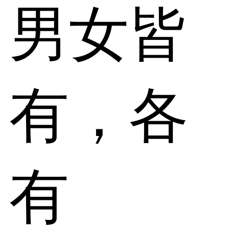
男女皆
有，各
有