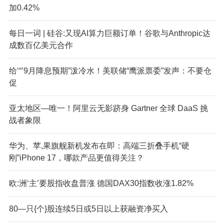
加0.42%
每日一词 | 硅谷:又现AI算力巨额订单！谷歌与Anthropic达
成数百亿美元合作
给‘“’9月降息预期”泼冷水！美联储“鹰派票委”发声：不要仓
促
亚太地区—唯一！阿里云无影跻身 Gartner 全球 DaaS 挑
战者象限
华为、苹,果旗舰新机发布在即：高端三折叠手机“硬
刚”iPhone 17，哪款产品更值得关注？
欧:洲‘主’要股指收盘普涨 德国DAX30指数收涨1.82%
80—只{个}股连续5日或5日以上获融资净买入