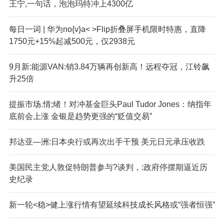
王宁,一句话，泡泡玛特冲上4300亿
每日一词 | 华为no{v}a< >Flip折叠屏手机限时特惠，直降
1750元+15%起减500元，仅2938元
9月新:能源VAN:销3.84万辆再创新高！远程夺冠，江铃飙
升25倍
提振市场.情;绪！对冲基金巨头Paul Tudor Jones：纳指年
底前会上涨 金银是趋势更强的“贬值交易”
邦达亚—洲:日本央行或再次出手干预 美元日元承压收跌
美国民主党人敦促特朗普参与?谈判，:政府停摆期逼近历
史纪录
新一轮<稳>健上涨行情有望延续科技成长风格或“强者恒强”