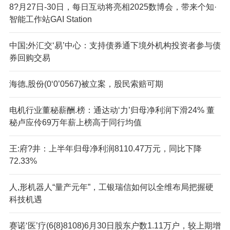
8?月27日-30日，每日互动将亮相2025数博会，带来个知·
智能工作站GAI Station
中国;外汇交‘易’中心：支持债券通下境外机构投资者参与债
券回购交易
海德,股份(0‘0’0567)被立案，股民索赔可期
电机行业董秘薪酬.榜：通达动‘力’归母净利润下滑24% 董
秘卢应伶69万年薪上榜高于同行均值
王:府?井：上半年归母净利润8110.47万元，同比下降
72.33%
人,形机器人“量产元年”，工银瑞信如何以全维布局把握硬
科技机遇
赛诺‘医’疗(6{8}8108)6月30日股东户数1.11万户，较上期增