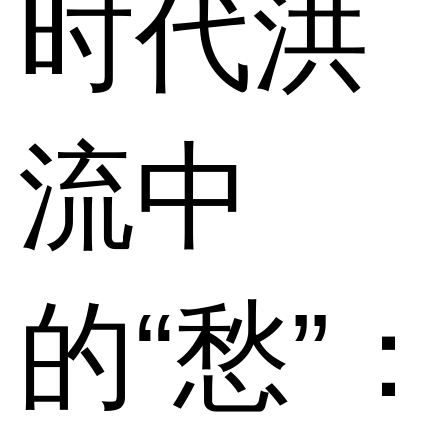
时代洪
流中
的“愁”：