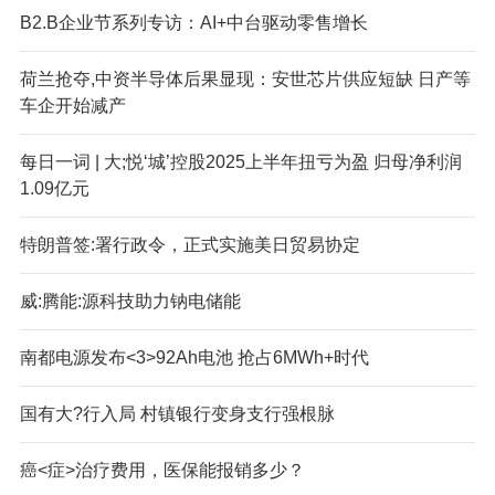
B2.B企业节系列专访：AI+中台驱动零售增长
荷兰抢夺,中资半导体后果显现：安世芯片供应短缺 日产等
车企开始减产
每日一词 | 大;悦‘城’控股2025上半年扭亏为盈 归母净利润
1.09亿元
特朗普签:署行政令，正式实施美日贸易协定
威:腾能:源科技助力钠电储能
南都电源发布<3>92Ah电池 抢占6MWh+时代
国有大?行入局 村镇银行变身支行强根脉
癌<症>治疗费用，医保能报销多少？