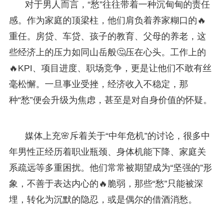
对于男人而言，“愁”往往带着一种沉甸甸的责任
感。作为家庭的顶梁柱，他们肩负着养家糊口的🔥
重任。房贷、车贷、孩子的教育、父母的养老，这
些经济上的压力如同山岳般🤔压在心头。工作上的
🔥KPI、项目进度、职场竞争，更是让他们不敢有丝
毫松懈。一旦事业受挫，经济收入不稳定，那
种“愁”便会升级为焦虑，甚至是对自身价值的怀疑。
媒体上充🌸斥着关于“中年危机”的讨论，很多中
年男性正经历着职业瓶颈、身体机能下降、家庭关
系疏远等多重困扰。他们常常被期望成为“坚强的”形
象，不善于表达内心的🔥脆弱，那些“愁”只能被深
埋，转化为沉默的隐忍，或是偶尔的借酒消愁。